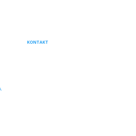
KONTAKT
+48 507 069 942
biuro@operand.pl
A
FIRMA DZIAŁA W OPRACIU O: