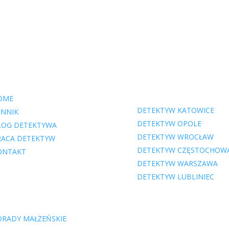
A STRONY:
NASZE BIURA
DETKTYWISTYCZNE:
OME
DETEKTYW KATOWICE
ENNIK
DETEKTYW OPOLE
LOG DETEKTYWA
DETEKTYW WROCŁAW
RACA DETEKTYW
DETEKTYW CZĘSTOCHOW
ONTAKT
DETEKTYW WARSZAWA
DETEKTYW LUBLINIEC
UGI DETEKTYWISTYCZNE:
DRADY MAŁŻEŃSKIE