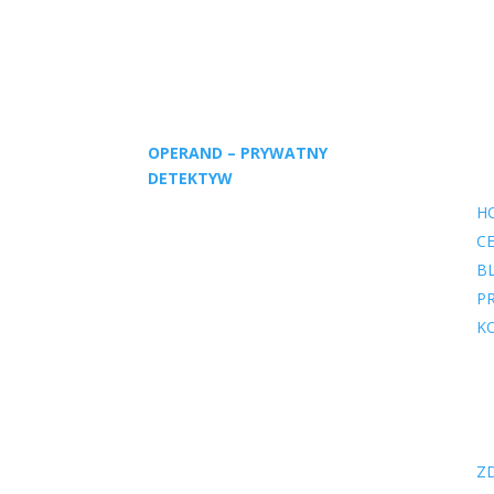
OPERAND – PRYWATNY
MAP
DETEKTYW
H
Biuro detektywistyczne Operand
C
świadczy usługi na terenie całego
B
kraju. Główne nasze działania
P
skupiają się na pomocy śledczej,
K
detektywistycznej i wywiadowczej.
Specjalizujemy się
m.in. w ochronie osób i mienia
USŁ
(ochrona fizyczna, ochrona VIP,
zabezpieczenie techniczne) jak
i poszukiwaniu osób
Z
oraz wszelkiego rodzaju sprawach