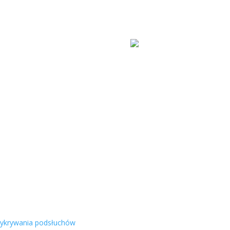
chów
, Kamer
ego
dziej wartościową kwestią,
 stało się priorytetem.
znym sprzętem
odsłuchów, kamer i urządzeń
pieczeństwa.
 w domu
ykrywania podsłuchów